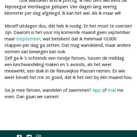
Ook wandelen vind ik prettig. Ik heb zelfs wel eens de
Nijmeegse Vierdaagse gelopen. Vier dagen lang veertig
kilometer per dag afgelegd. Ik kan het wel. Als ik maar wil!
Mezelf uitdagen dus, dát heb ik nodig. En het moet te overzien
zijn. Daarom is het voor mij komende maand geen september
maar
steptember
, wat betekent dat ik minimaal 10.000
stappen per dag ga zetten. Dat mag wandelend, maar andere
vormen van bewegen kan ook.
Zelf ga ik ’s ochtends een rondje fietsen, tussen de middag
een lunchwandeling maken en ’s avonds, als het weer
meewerkt, een duik in de Reeuwijkse Plassen nemen. En wie
weet bevalt het me zo goed, dat ik het niet bij één maand hou.
Ga je mee fietsen, wandelen of zwemmen?
App
of
mail
me
even. Dan gaan we samen!