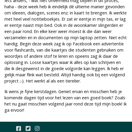
Iets anders, - wat niet onvermeld mag blijven in dit proces,
haha - deze week heb ik eindelijk dé ultieme manier gevonden
om ideeen, dialogen, scenes enz. in kaart te brengen. Ik werkte
met heel veel notitieboekjes. Er zat er eentje in mijn tas, er lag
er eentje naast mijn bed. Ook in de woonkamer slingerden er
een paar rond. En elke keer weer moest ik die dan weer
verzamelen en in documenten op mijn laptop zetten. Niet echt
handig. Begin deze week zag ik op Facebook een advertentie
voor flashcards, van die kaartjes die studenten gebruiken om
woordjes of andere stof te leren en opeens zag ik daar de
oplossing in. Losse kaartjes waar ik alles op kan schrijven en
die ik desgewenst in de goede volgorde kan leggen. Ik heb er
gelijk maar flink wat besteld. Altijd handig ook bij een volgend
project ;-). Het werkt al als een tierelier.
Ik wens je fijne kerstdagen. Geniet ervan en misschien heb je
komende dagen tijd voor het lezen van een goed boek? Zoals
het nu gaat misschien volgend jaar rond deze tijd mijn boek! Ik
ga ervoor!