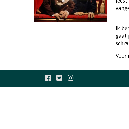
feest
vang
Ik be
gaat 
schr
Voor 