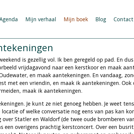
Agenda
Mijn verhaal
Mijn boek
Blog
Contact
antekeningen
weekend is gezellig vol. Ik ben geregeld op pad. En du
orbeeld vrijdagavond naar een kerstkoor en maak aan
Oudewater, en maak aantekeningen. En vandaag, zond
st met een vriendin, en maak ik aantekeningen. Ook 
meiden, maak ik aantekeningen.
keningen. Je kunt ze niet genoeg hebben. Je weet tens
 locatie of welke conversatie nog eens van pas kan kome
ig over Statler en Waldorf (de twee oude bromberen va
ns een overigens prachtig kerstconcert. Over een busrit