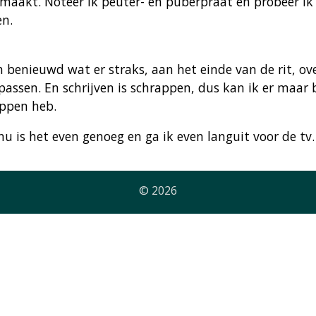
 maakt. Noteer ik peuter- en puberpraat en probeer ik
en.
n benieuwd wat er straks, aan het einde van de rit, ove
passen. En schrijven is schrappen, dus kan ik er maar 
appen heb.
nu is het even genoeg en ga ik even languit voor de tv
© 2026