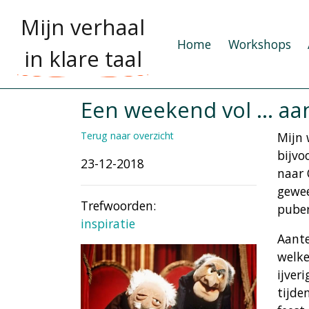
Mijn verhaal
Home
Workshops
in klare taal
Een weekend vol ... a
Terug naar overzicht
Mijn 
bijvo
23-12-2018
naar 
gewee
Trefwoorden:
puber
inspiratie
Aante
welke
ijver
tijde