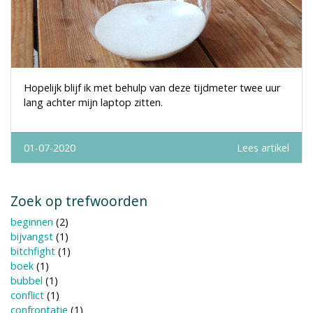
Hopelijk blijf ik met behulp van deze tijdmeter twee uur
lang achter mijn laptop zitten.
01-07-2020
Lees artikel
Zoek op trefwoorden
beginnen
(2)
bijvangst
(1)
bitchfight
(1)
boek
(1)
bubbel
(1)
conflict
(1)
confrontatie
(1)