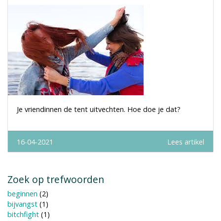
Je vriendinnen de tent uitvechten. Hoe doe je dat?
16-04-2021
Lees artikel
Zoek op trefwoorden
beginnen
(2)
bijvangst
(1)
bitchfight
(1)