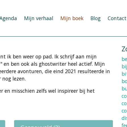
Agenda
Mijn verhaal
Mijn boek
Blog
Contact
Z
nt ik ben weer op pad. Ik schrijf aan mijn
b
en ben ook als ghostwriter heel actief. Mijn
bi
eerdere avonturen, die eind 2021 resulteerde in
bi
r nog lezen.
b
b
 en misschien zelfs wel inspireer bij het
co
co
co
di
fe