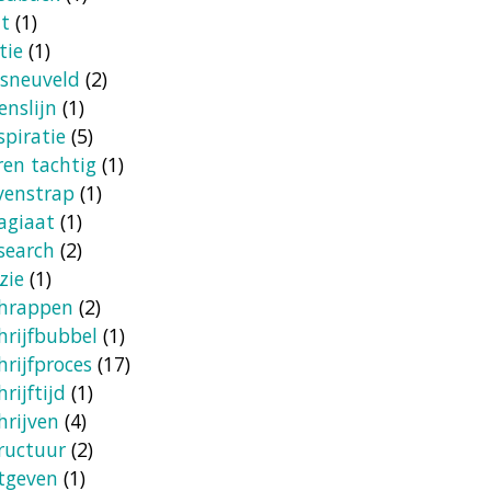
it
(1)
ctie
(1)
sneuveld
(2)
enslijn
(1)
spiratie
(5)
ren tachtig
(1)
venstrap
(1)
agiaat
(1)
search
(2)
zie
(1)
chrappen
(2)
hrijfbubbel
(1)
hrijfproces
(17)
hrijftijd
(1)
hrijven
(4)
ructuur
(2)
tgeven
(1)