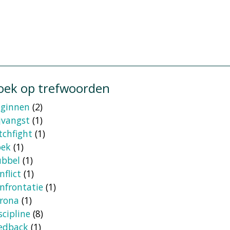
oek op trefwoorden
eginnen
(2)
jvangst
(1)
tchfight
(1)
oek
(1)
ubbel
(1)
nflict
(1)
nfrontatie
(1)
rona
(1)
scipline
(8)
edback
(1)