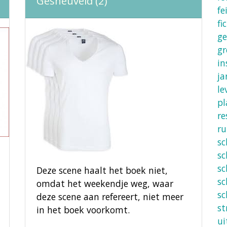
Gesneuveld (2)
fe
fi
ge
gr
in
ja
le
pl
re
ru
s
sc
sc
Deze scene haalt het boek niet,
sc
omdat het weekendje weg, waar
sc
deze scene aan refereert, niet meer
st
in het boek voorkomt.
ui