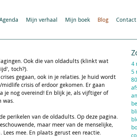
Agenda
Mijn verhaal
Mijn boek
Blog
Contact
Z
dagingen. Ook die van oldadults (klinkt wat
4 
d', toch?).
5 
rises gegaan, ook in je relaties. Je huid wordt
80
/midlife crisis of erdoor gekomen. Er gaan
af
e nog overeind! En blijk je, als vijftiger of
an
n was.
b
bl
 de perikelen van de oldadults. Op deze pagina.
bl
e beschouwende, maar meer van de menselijke,
b
 Lees mee. En plaats gerust een reactie.
co