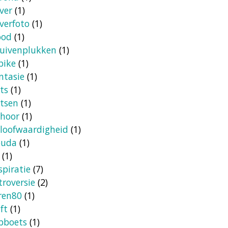
ver
(1)
verfoto
(1)
ood
(1)
uivenplukken
(1)
bike
(1)
ntasie
(1)
ets
(1)
etsen
(1)
hoor
(1)
loofwaardigheid
(1)
ouda
(1)
(1)
spiratie
(7)
troversie
(2)
ren80
(1)
ft
(1)
bboets
(1)