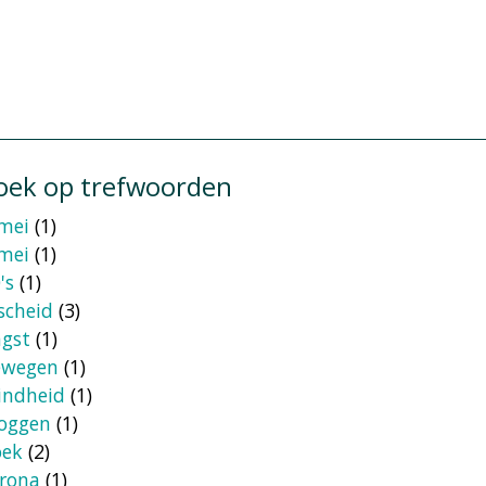
oek op trefwoorden
mei
(1)
mei
(1)
's
(1)
scheid
(3)
gst
(1)
ewegen
(1)
indheid
(1)
oggen
(1)
oek
(2)
rona
(1)