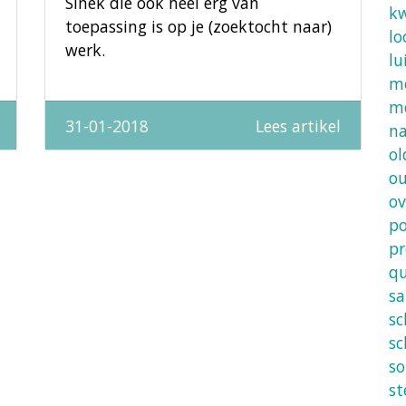
Sinek die ook heel erg van
kw
toepassing is op je (zoektocht naar)
lo
werk.
lu
m
m
31-01-2018
Lees artikel
n
ol
ou
ov
po
pr
qu
s
sc
sc
so
s