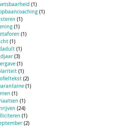
etsbaarheid
(1)
opbaancoaching
(1)
isteren
(1)
ening
(1)
etaforen
(1)
acht
(1)
dadult
(1)
djaar
(3)
ergave
(1)
lariteit
(1)
ofieltekst
(2)
arantaine
(1)
amen
(1)
haatsen
(1)
hrijven
(24)
lliciteren
(1)
teptember
(2)