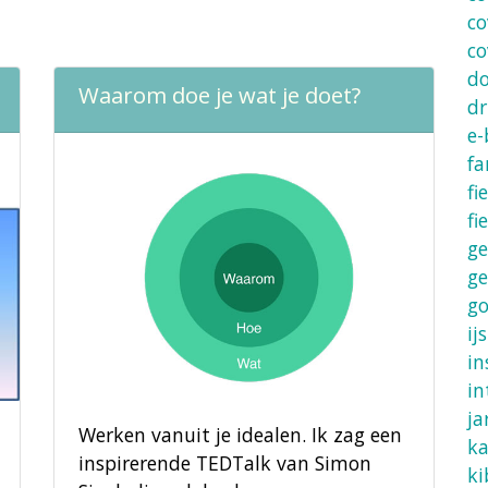
co
co
d
Waarom doe je wat je doet?
dr
e-
fa
fi
fi
ge
ge
g
ijs
in
in
ja
Werken vanuit je idealen. Ik zag een
ka
inspirerende TEDTalk van Simon
ki