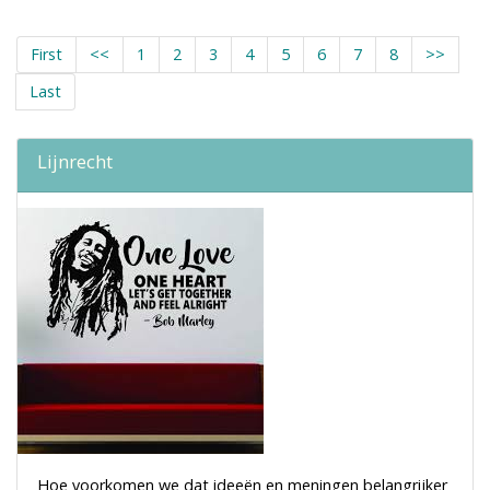
First
<<
1
2
3
4
5
6
7
8
>>
Last
Lijnrecht
Hoe voorkomen we dat ideeën en meningen belangrijker