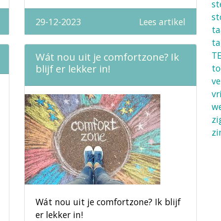
st
st
29-12-2023
Lees artikel
ta
ta
TE
Wát nou uit je comfortzone? Ik
blijf er lekker in!
t
ve
vr
w
zi
zi
Wát nou uit je comfortzone? Ik blijf
er lekker in!