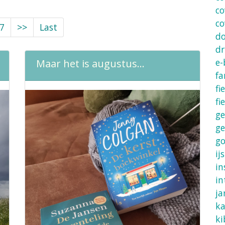
co
co
7
>>
Last
d
dr
e-
Maar het is augustus...
fa
fi
fi
ge
ge
g
ijs
in
in
ja
ka
ki