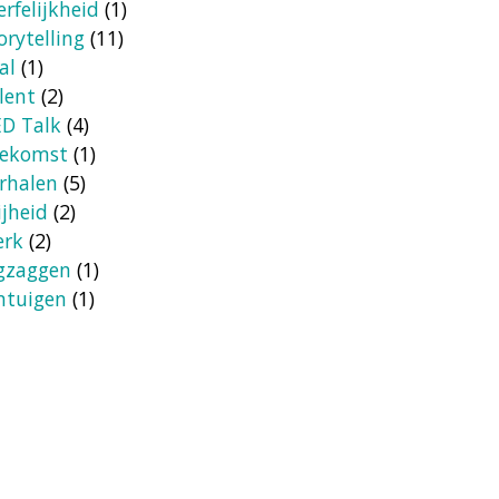
erfelijkheid
(1)
orytelling
(11)
al
(1)
lent
(2)
D Talk
(4)
oekomst
(1)
rhalen
(5)
ijheid
(2)
erk
(2)
gzaggen
(1)
ntuigen
(1)