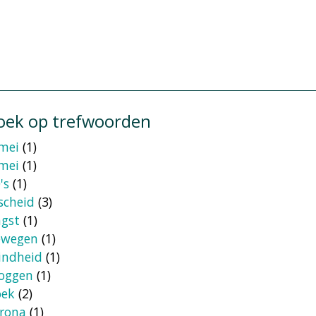
oek op trefwoorden
mei
(1)
mei
(1)
's
(1)
scheid
(3)
gst
(1)
ewegen
(1)
indheid
(1)
oggen
(1)
oek
(2)
rona
(1)