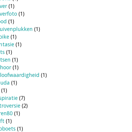
ver
(1)
verfoto
(1)
ood
(1)
uivenplukken
(1)
bike
(1)
ntasie
(1)
ets
(1)
etsen
(1)
hoor
(1)
loofwaardigheid
(1)
ouda
(1)
(1)
spiratie
(7)
troversie
(2)
ren80
(1)
ft
(1)
bboets
(1)