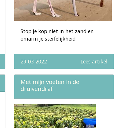
Stop je kop niet in het zand en
omarm je sterfelijkheid
29-03-2022
Lees artikel
Met mijn voeten in de
druivendraf