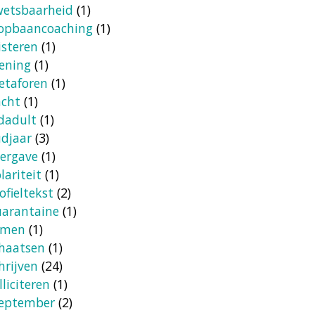
etsbaarheid
(1)
opbaancoaching
(1)
isteren
(1)
ening
(1)
etaforen
(1)
acht
(1)
dadult
(1)
djaar
(3)
ergave
(1)
lariteit
(1)
ofieltekst
(2)
arantaine
(1)
amen
(1)
haatsen
(1)
hrijven
(24)
lliciteren
(1)
teptember
(2)