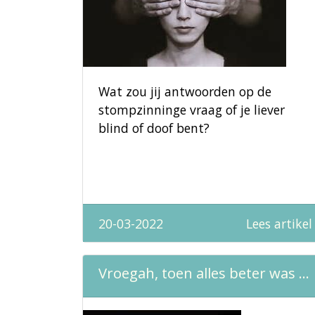
Wat zou jij antwoorden op de
stompzinninge vraag of je liever
blind of doof bent?
20-03-2022
Lees artikel
Vroegah, toen alles beter was ...