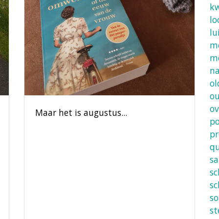
kw
lo
lu
m
m
n
ol
ou
ov
Maar het is augustus...
po
pr
qu
s
sc
sc
so
s