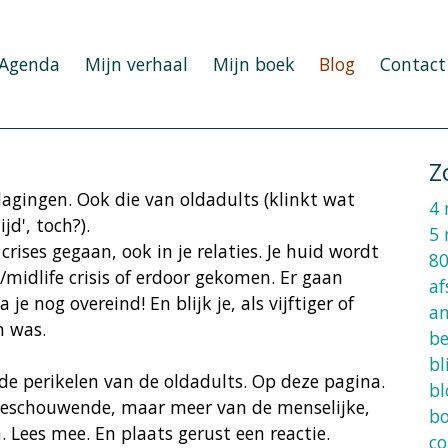
Agenda
Mijn verhaal
Mijn boek
Blog
Contact
Z
dagingen. Ook die van oldadults (klinkt wat
4 
d', toch?).
5 
rises gegaan, ook in je relaties. Je huid wordt
80
/midlife crisis of erdoor gekomen. Er gaan
af
e nog overeind! En blijk je, als vijftiger of
an
n was.
b
bl
 de perikelen van de oldadults. Op deze pagina.
bl
e beschouwende, maar meer van de menselijke,
b
 Lees mee. En plaats gerust een reactie.
co